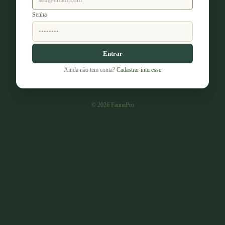
Senha
Entrar
Ainda não tem conta?
Cadastrar interesse
©
2026
FaunaPro